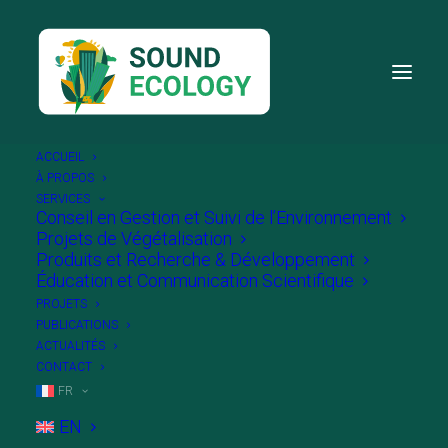
ACCUEIL
À PROPOS
SERVICES
Conseil en Gestion et Suivi de l’Environnement
Monitoring de la flore le long de
Projets de Végétalisation
la route de Trèves au Findel
Produits et Recherche & Développement
Éducation et Communication Scientifique
PROJETS
PUBLICATIONS
ACTUALITÉS
CONTACT
FR
EN