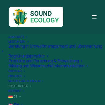
STARTSEITE
LEISTUNGEN
Beratung in Umweltmanagement und -überwachung
Begrünungsprojekte
Produkte und Forschung & Entwicklung
Entdecken Sie unsere
Bildung und Wissenschaftskommunikation
Neuigkeiten, praktische
ÜBER UNS
PROJEKTE
Tipps und
VERÖFFENTLICHUNGEN
NACHRICHTEN
Erfahrungsberichte aus
KONTAKT
DE
unseren Projekten vor
EN